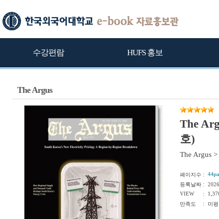
수강편람
HUFS 홍보
The Argus
The Ar
호)
The Argus
>
:
44p
페이지수
:
등록날짜
202
VIEW
:
1,37
:
만족도
미평