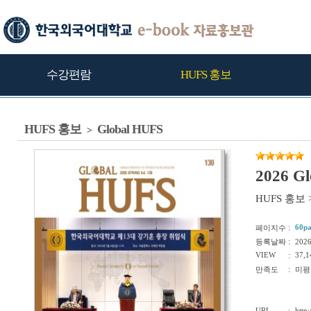
수강편람
HUFS 홍보
HUFS 홍보
Global HUFS
>
2026 G
HUFS 홍보
:
60p
페이지수
:
등록날짜
202
VIEW
:
37,1
:
만족도
미평
URL
http