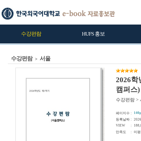
수강편람
HUFS 홍보
수강편람
서울
>
2026
캠퍼스)
수강편람
>
:
140
페이지수
:
등록날짜
202
VIEW
:
188,
:
만족도
미평