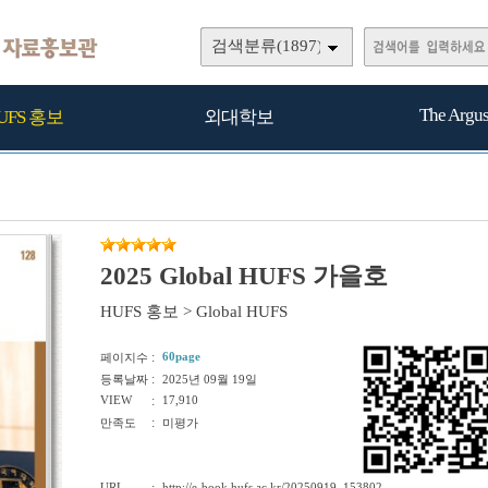
검색분류(1897)
The Argu
UFS 홍보
외대학보
2025 Global HUFS 가을호
HUFS 홍보
>
Global HUFS
:
60page
페이지수
:
등록날짜
2025년 09월 19일
VIEW
:
17,910
:
만족도
미평가
URL
http://e-book.hufs.ac.kr/20250919_153802