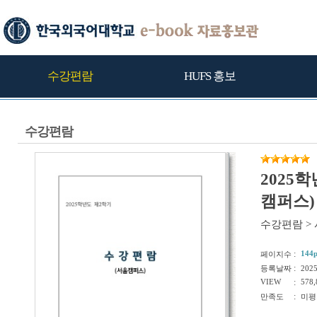
수강편람
HUFS 홍보
수강편람
2025
캠퍼스)
수강편람
>
:
144
페이지수
:
등록날짜
202
VIEW
:
578,
:
만족도
미평