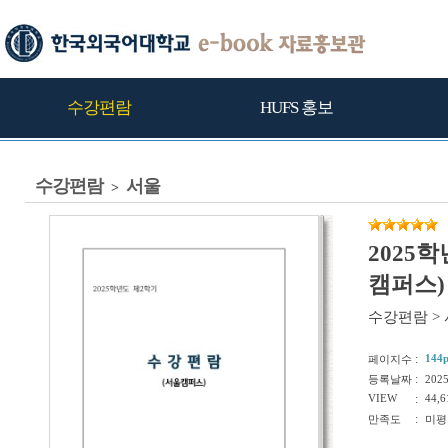
수강편람
HUFS 홍보
수강편람
서울
>
2025
캠퍼스)
수강편람
>
:
144
페이지수
:
등록날짜
202
VIEW
:
44,6
:
만족도
미평