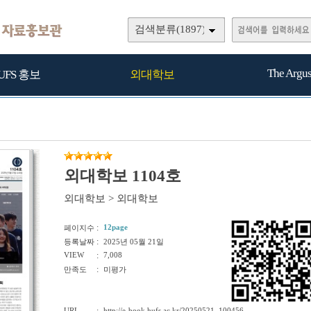
검색분류(1897)
The Argu
UFS 홍보
외대학보
외대학보 1104호
외대학보
>
외대학보
:
12page
페이지수
:
등록날짜
2025년 05월 21일
VIEW
:
7,008
:
만족도
미평가
URL
http://e-book.hufs.ac.kr/20250521_100456