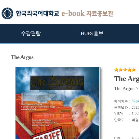
수강편람
HUFS 홍보
The Argus
The Ar
The Argus
>
:
32p
페이지수
:
등록날짜
202
VIEW
:
1,66
:
만족도
미평
URL
:
http