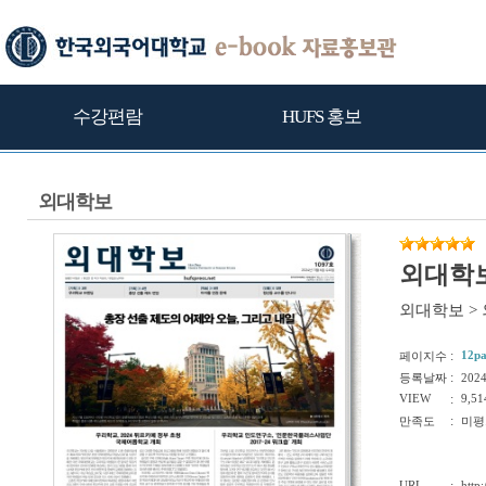
수강편람
HUFS 홍보
외대학보
외대학보
외대학보
>
:
12p
페이지수
:
등록날짜
202
VIEW
:
9,51
:
만족도
미평
URL
http