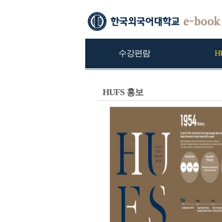
수강편람
H
HUFS 홍보