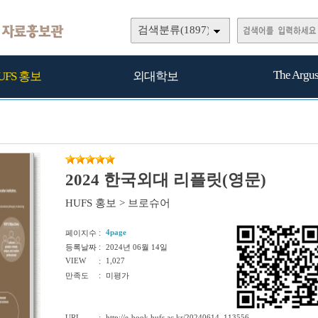
검색분류(1897)
The Argu
UFS 홍보
외대학보
2024 한국외대 리플릿(영문)
HUFS 홍보
>
브로슈어
:
4page
페이지수
:
등록날짜
2024년 06월 14일
VIEW
:
1,027
:
만족도
미평가
URL
http://e-book.hufs.ac.kr/20240614_113556