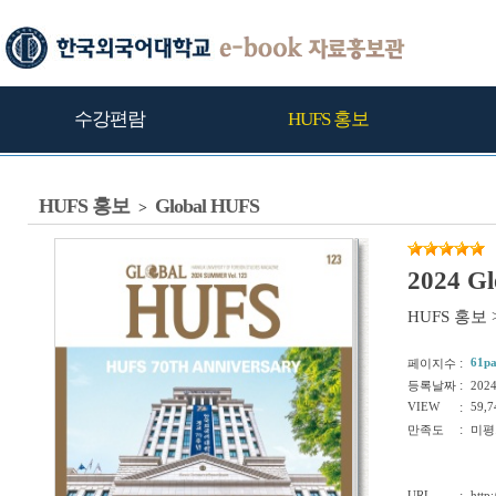
수강편람
HUFS 홍보
HUFS 홍보
Global HUFS
>
2024 G
HUFS 홍보
:
61p
페이지수
:
등록날짜
202
VIEW
:
59,7
:
만족도
미평
URL
http