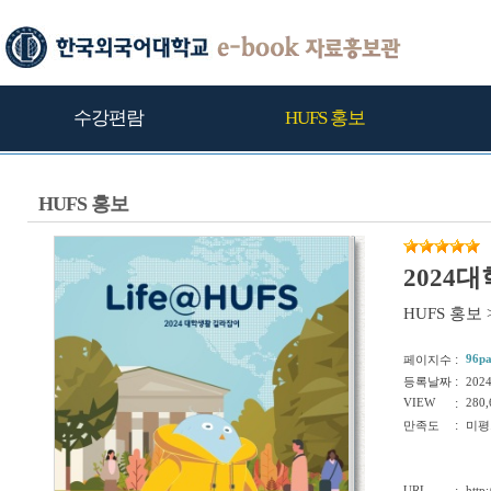
수강편람
HUFS 홍보
HUFS 홍보
2024
HUFS 홍보
:
96p
페이지수
:
등록날짜
202
VIEW
:
280,
:
만족도
미평
URL
http