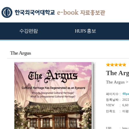
수강편람
HUFS 홍보
The Argus
The Ar
The Argus
>
:
48p
페이지수
:
등록날짜
202
VIEW
:
6,60
:
만족도
미평
URL
:
http