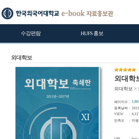
수강편람
HUFS 홍보
외대학보
외대학보
외대학보
>
:
1,06
페이지수
:
등록날짜
202
VIEW
:
6,12
:
만족도
미평
URL
http