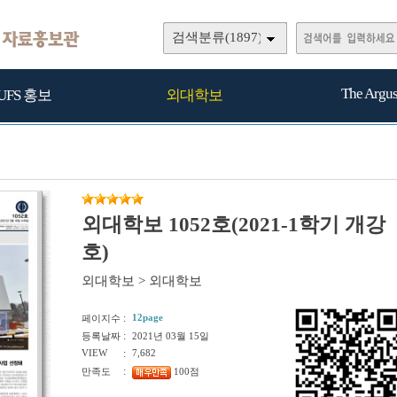
검색분류(1897)
The Argu
UFS 홍보
외대학보
외대학보 1052호(2021-1학기 개강
호)
외대학보
>
외대학보
:
12page
페이지수
:
등록날짜
2021년 03월 15일
VIEW
:
7,682
:
만족도
100점