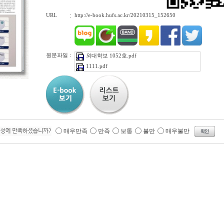
URL
:
http://e-book.hufs.ac.kr/20210315_152650
:
원문파일
외대학보 1052호.pdf
1111.pdf
매우만족
만족
보통
불만
매우불만