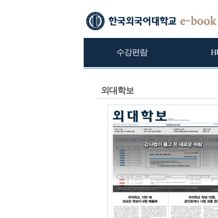
수강편람
H
외대학보