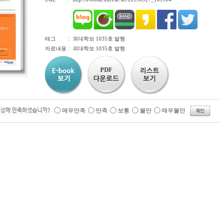
:
:
태그
외대학보 1035호 발행
:
자료내용
외대학보 1035호 발행
PDF
매우만족
만족
보통
불만
매우불만