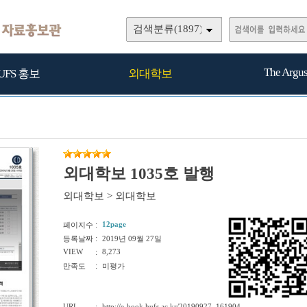
검색분류(1897)
The Argu
UFS 홍보
외대학보
외대학보 1035호 발행
외대학보
>
외대학보
:
12page
페이지수
:
등록날짜
2019년 09월 27일
VIEW
:
8,273
:
만족도
미평가
URL
http://e-book.hufs.ac.kr/20190927_161904