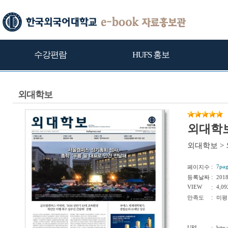
수강편람
HUFS 홍보
외대학보
외대학보
외대학보
>
:
7pag
페이지수
:
등록날짜
201
VIEW
:
4,09
:
만족도
미평
URL
http