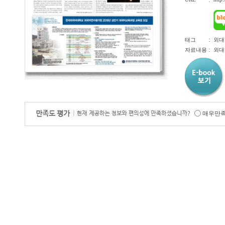
:
:
태그
외대
:
자료내용
외대
매우만