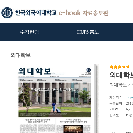
수강편람
HUFS 홍보
외대학보
외대학보
외대학보
>
:
12p
페이지수
:
등록날짜
201
VIEW
:
6,75
:
만족도
미평
URL
http