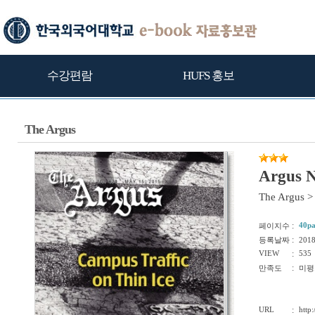
수강편람
HUFS 홍보
The Argus
Argus N
The Argus
>
:
40p
페이지수
:
등록날짜
201
VIEW
:
535
:
만족도
미평
URL
:
http