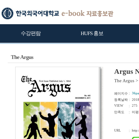
수강편람
HUFS 홍보
The Argus
Argus N
The Argus
>
:
36p
페이지수
:
등록날짜
201
VIEW
:
275
:
만족도
미평
URL
:
http