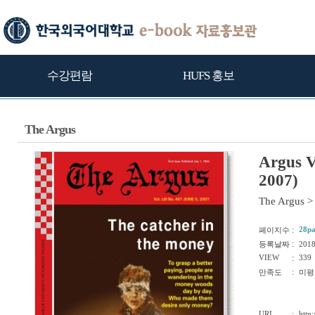
수강편람
HUFS 홍보
The Argus
Argus V
2007)
The Argus
>
:
28p
페이지수
:
등록날짜
201
VIEW
:
339
:
만족도
미평
URL
:
http