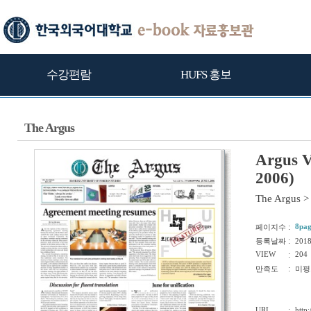
수강편람
HUFS 홍보
The Argus
Argus V
2006)
The Argus
>
:
8pag
페이지수
:
등록날짜
201
VIEW
:
204
:
만족도
미평
URL
:
http