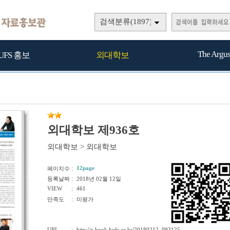
검색분류(1897)
The Argu
UFS 홍보
외대학보
외대학보 제936호
외대학보
>
외대학보
:
12page
페이지수
:
등록날짜
2018년 02월 12일
VIEW
:
461
:
만족도
미평가
URL
http://e-book.hufs.ac.kr/20180212_093125