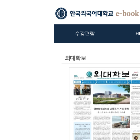
수강편람
H
외대학보