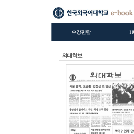
수강편람
H
외대학보