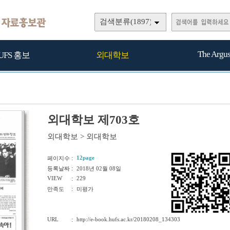
검색분류(1897)
The Argu
UFS 홍보
외대학보
외대학보 제703호
외대학보
>
외대학보
:
12page
페이지수
:
등록날짜
2018년 02월 08일
VIEW
:
229
:
만족도
미평가
URL
:
http://e-book.hufs.ac.kr/20180208_134303