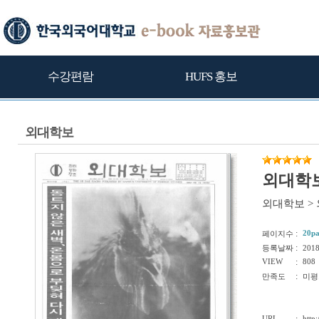
수강편람
HUFS 홍보
외대학보
외대학보
외대학보
>
:
20p
페이지수
:
등록날짜
201
VIEW
:
808
:
만족도
미평
URL
http