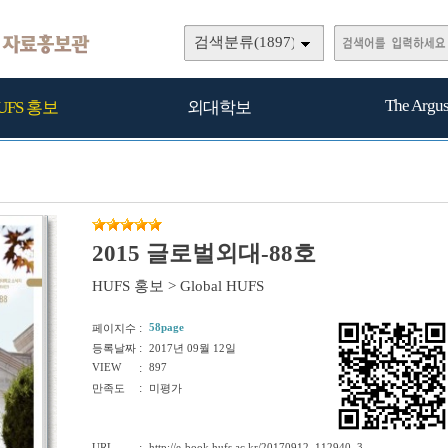
검색분류(1897)
The Argu
UFS 홍보
외대학보
2015 글로벌외대-88호
HUFS 홍보
>
Global HUFS
:
58page
페이지수
:
등록날짜
2017년 09월 12일
VIEW
:
897
:
만족도
미평가
URL
http://e-book.hufs.ac.kr/20170912_112940_3