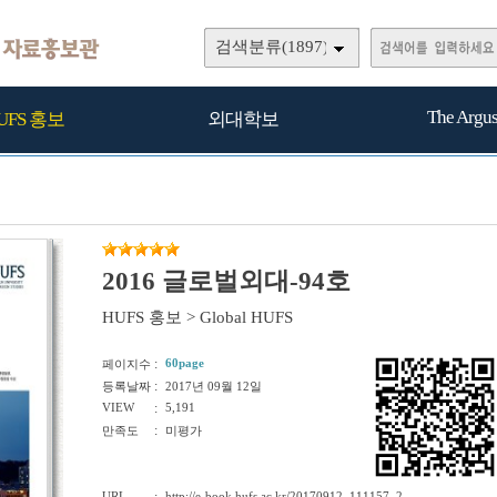
검색분류(1897)
The Argu
UFS 홍보
외대학보
2016 글로벌외대-94호
HUFS 홍보
>
Global HUFS
:
60page
페이지수
:
등록날짜
2017년 09월 12일
VIEW
:
5,191
:
만족도
미평가
URL
http://e-book.hufs.ac.kr/20170912_111157_2