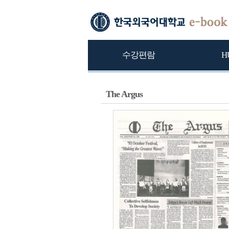
수강편람
H
The Argus