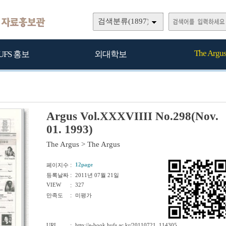
검색분류(1897)
The Argu
UFS 홍보
외대학보
Argus Vol.XXXVIIII No.298(Nov.
01. 1993)
The Argus
>
The Argus
:
12page
페이지수
:
등록날짜
2011년 07월 21일
VIEW
:
327
:
만족도
미평가
URL
:
http://e-book.hufs.ac.kr/20110721_114305