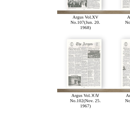
Argus Vol.XV
A
No.107(Jun. 20.
No
1968)
Argus Vol.ⅩⅣ
A
No.102(Nov. 25.
No
1967)