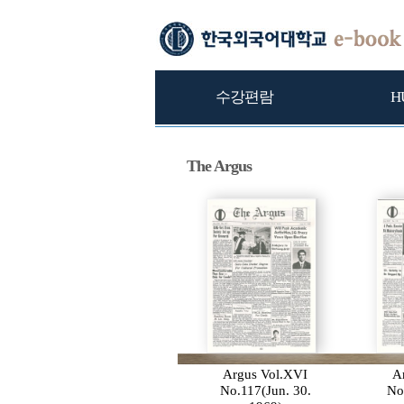
수강편람
H
The Argus
Argus Vol.XVI
A
No.117(Jun. 30.
No