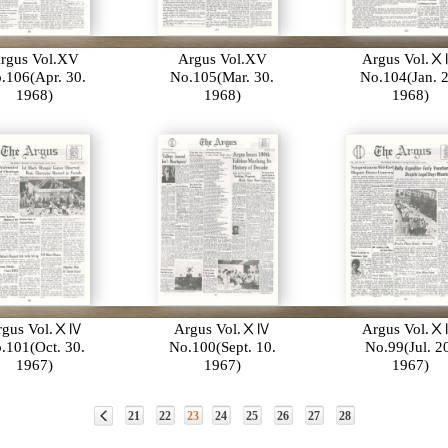
rgus Vol.XV
Argus Vol.XV
Argus Vol.
.106(Apr. 30.
No.105(Mar. 30.
No.104(Jan. 2
1968)
1968)
1968)
rgus Vol.ⅩⅣ
Argus Vol.ⅩⅣ
Argus Vol.
.101(Oct. 30.
No.100(Sept. 10.
No.99(Jul. 2
1967)
1967)
1967)
21
22
23
24
25
26
27
28