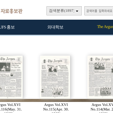
검색분류(1897)
The Argu
UFS 홍보
외대학보
rgus Vol.XVI
Argus Vol.XVI
Argus Vol.X
.116(May. 31.
No.115(Apr. 30.
No.114(Mar. 