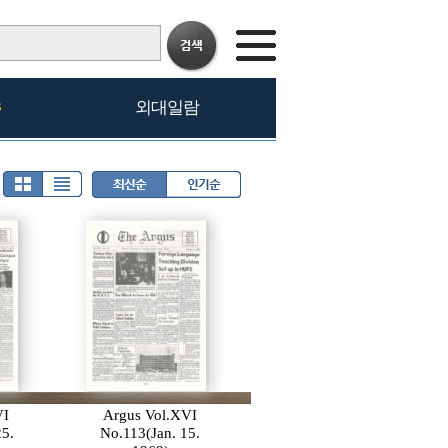
s
외대일람
VI
Argus Vol.XVI
25.
No.113(Jan. 15.