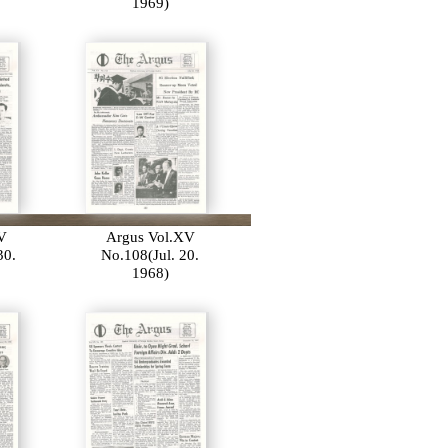
1969)
V
Argus Vol.XV
30.
No.108(Jul. 20.
1968)