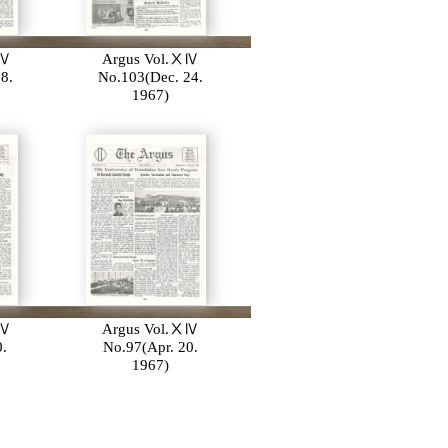
ⅩⅣ
Argus Vol.ⅩⅣ
8.
No.103(Dec. 24.
1967)
ⅩⅣ
Argus Vol.ⅩⅣ
0.
No.97(Apr. 20.
1967)