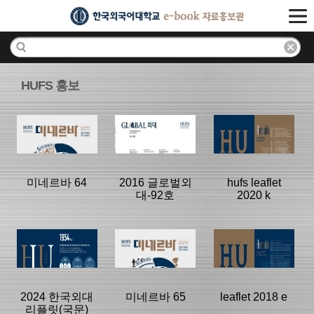
HUFS 홍보
미네르바 64
2016 글로벌외
hufs leaflet
대-92호
2020 k
분류명 : 미네르
분류명 : Global
분류명 : 브로슈
바
HUFS
어
|
|
|
2024 한국외대
미네르바 65
leaflet 2018 e
리플릿(국문)