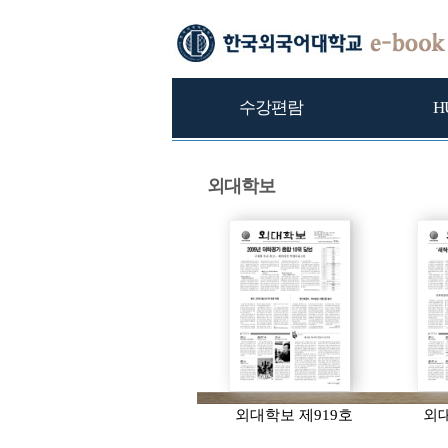
수강편람
H
외대학보
외대학보 제919호
외대