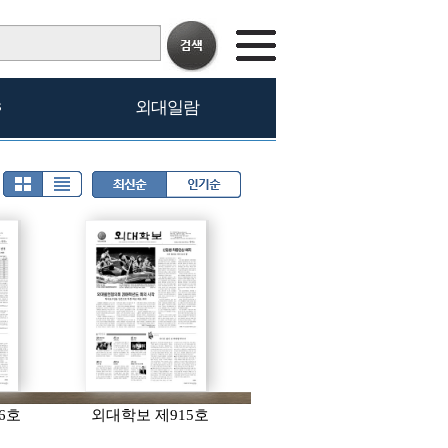
s
외대일람
6호
외대학보 제915호