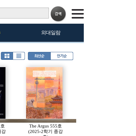
s
외대일람
56호
The Argus 555호
 개강
(2025-2학기 종강