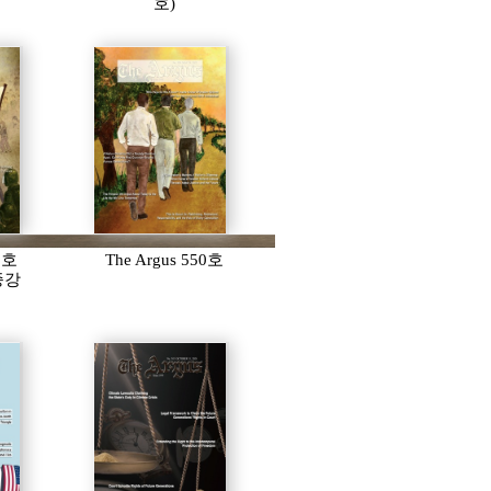
호)
51호
The Argus 550호
 종강