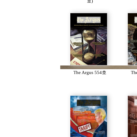
호)
The Argus 554호
Th