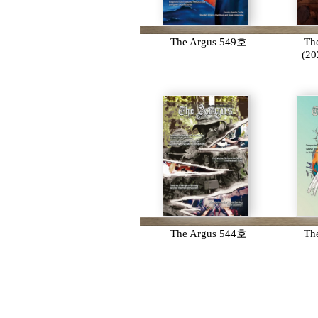
The Argus 549호
Th
(2
The Argus 544호
Th