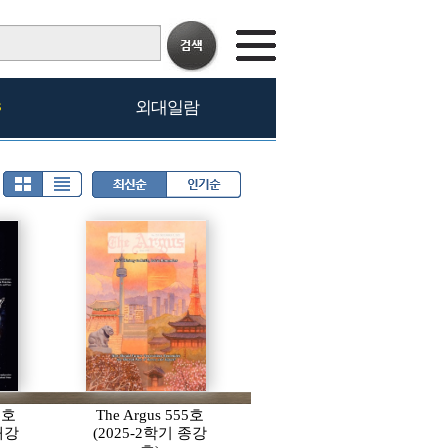
s
외대일람
56호
The Argus 555호
 개강
(2025-2학기 종강