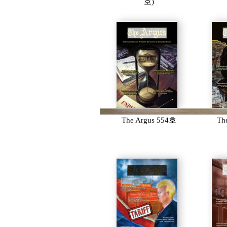
호)
The Argus 554호
Th