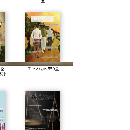
호)
51호
The Argus 550호
 종강