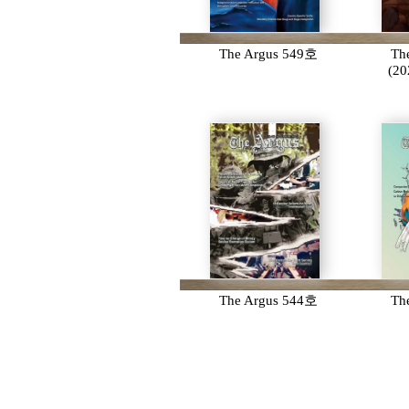
The Argus 549호
Th
(2
The Argus 544호
Th