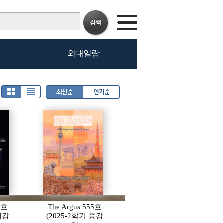
s
외대일람
56호
The Argus 555호
 개강
(2025-2학기 종강