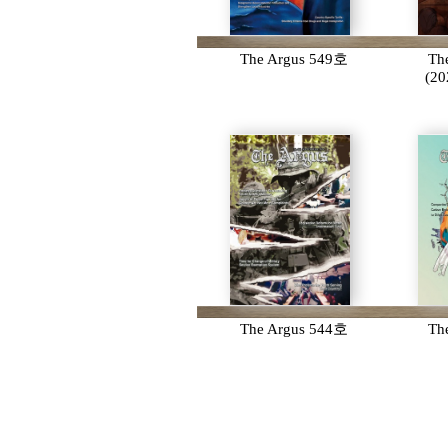
The Argus 549호
Th
(2
The Argus 544호
Th