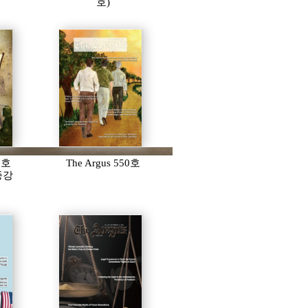
호)
51호
The Argus 550호
 종강