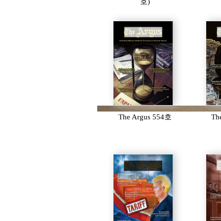
호)
The Argus 554호
Th