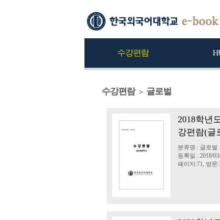
수강편람
H
수강편람
글로벌
>
2018학년
강편람(글
분류명 : 글로벌
등록일 : 2018/03
페이지:71, 방문:7