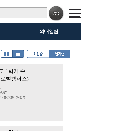
s
외대일람
도 1학기 수
글로벌캠퍼스)
벌
3/07
683,289, 만족도:--