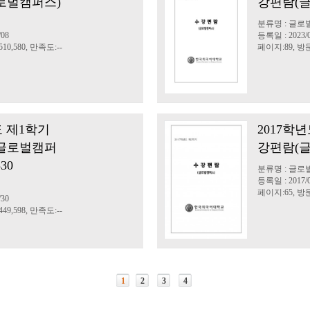
로벌캠퍼스)
강편람(
분류명 : 글로
/08
등록일 : 2023/0
10,580, 만족도:--
페이지:89, 방문:
도 제1학기
2017학년
글로벌캠퍼
강편람(
30
분류명 : 글로
등록일 : 2017/0
페이지:65, 방문:
/30
49,598, 만족도:--
1
2
3
4