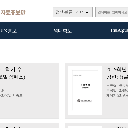
검색분류(1897)
The Argu
UFS 홍보
외대학보
도 1학기 수
2019학년
로벌캠퍼스)
강편람(
분류명 : 글로
/19
등록일 : 2019/0
33,772, 만족도:--
페이지:93, 방문: