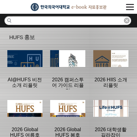
HUFS 홍보
AI@HUFS 비전
2026 캠퍼스투
2026 HIIS 소개
소개 리플릿
어 가이드 리플
리플릿
릿
분류명 : 브로슈
분류명 : 브로슈
분류명 : 브로슈
어
어
어
|
|
|
2026 Global
2026 Global
2026 대학생활
HUFS 여름호
HUFS 봄호
길라잡이