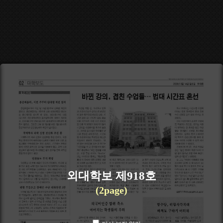
외대학보 제918호
(2page)