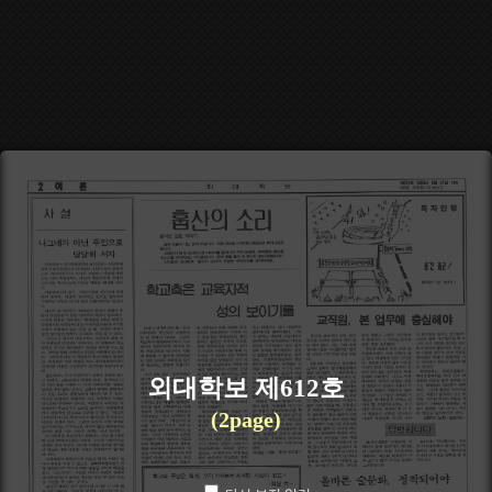
외대학보 제612호
(2page)