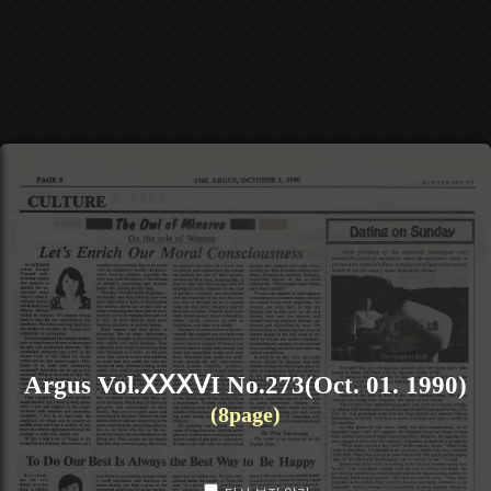
Argus Vol.ⅩⅩⅩⅤΙ No.273(Oct. 01. 1990)
(8page)