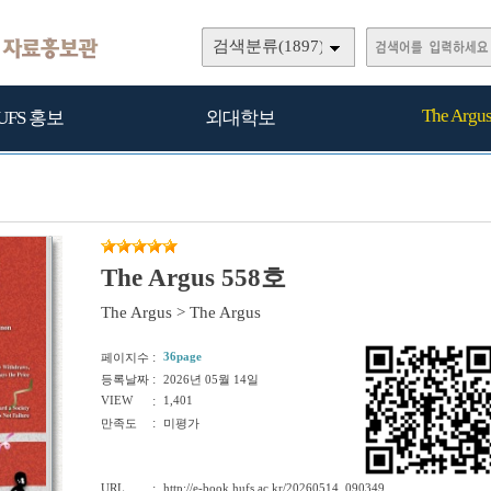
검색분류(1897)
The Argu
UFS 홍보
외대학보
The Argus 558호
The Argus
>
The Argus
:
36page
페이지수
:
등록날짜
2026년 05월 14일
VIEW
:
1,401
:
만족도
미평가
URL
:
http://e-book.hufs.ac.kr/20260514_090349