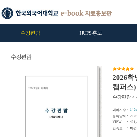
수강편람
HUFS 홍보
수강편람
2026
캠퍼스)
수강편람
>
:
140
페이지수
:
등록날짜
202
VIEW
:
401,
:
만족도
미평