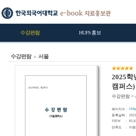
수강편람
HUFS 홍보
수강편람
서울
>
2025
캠퍼스)
수강편람
>
:
144
페이지수
:
등록날짜
202
VIEW
:
85,6
:
만족도
미평