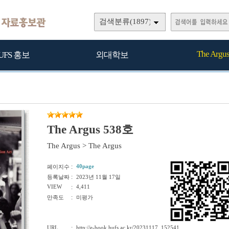
검색분류(1897)
The Argu
UFS 홍보
외대학보
The Argus 538호
The Argus
>
The Argus
:
40page
페이지수
:
등록날짜
2023년 11월 17일
VIEW
:
4,411
:
만족도
미평가
URL
:
http://e-book.hufs.ac.kr/20231117_152541