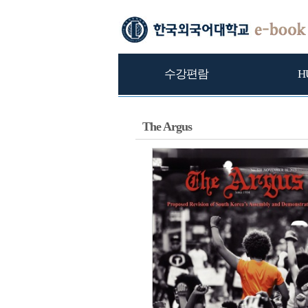
수강편람
H
The Argus