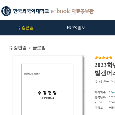
수강편람
HUFS 홍보
수강편람
글로벌
>
2023
벌캠퍼스
수강편람
>
:
92p
페이지수
:
등록날짜
202
VIEW
:
534,
:
만족도
미평