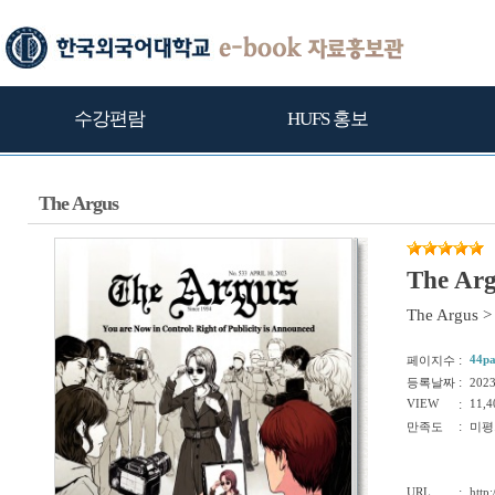
수강편람
HUFS 홍보
The Argus
The Ar
The Argus
>
:
44p
페이지수
:
등록날짜
202
VIEW
:
11,4
:
만족도
미평
URL
:
http