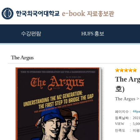
수강편람
HUFS 홍보
The Argus
The Ar
호)
The Argus
>
:
44p
페이지수
:
등록날짜
202
VIEW
:
5,00
:
만족도
미평