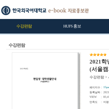
수강편람
HUFS 홍보
수강편람
2021
(서울캠
수강편람
>
:
15p
페이지수
:
등록날짜
202
VIEW
:
83,4
:
만족도
미평