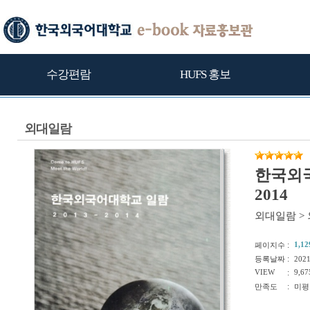
수강편람
HUFS 홍보
외대일람
한국외국
2014
외대일람
>
:
1,12
페이지수
:
등록날짜
202
VIEW
:
9,67
:
만족도
미평