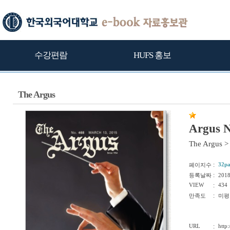
수강편람
HUFS 홍보
The Argus
Argus N
The Argus
>
:
32p
페이지수
:
등록날짜
201
VIEW
:
434
:
만족도
미평
URL
:
http