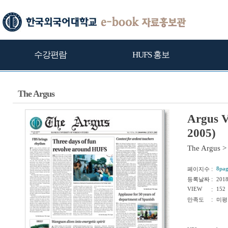
수강편람
HUFS 홍보
The Argus
Argus V
2005)
The Argus
>
:
8pag
페이지수
:
등록날짜
201
VIEW
:
152
:
만족도
미평